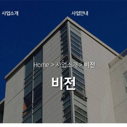
사업소개
사업안내
Home
사업소개
비전
비전