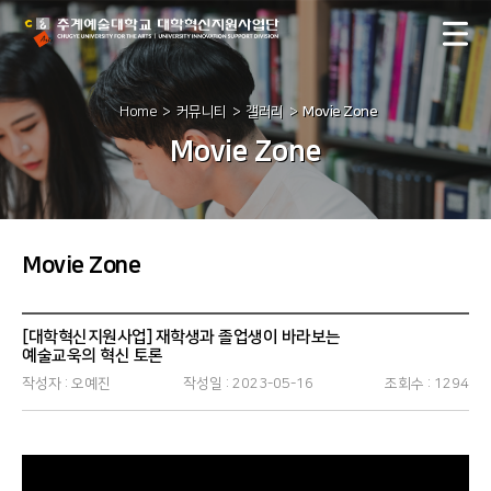
Home
커뮤니티
갤러리
Movie Zone
Movie Zone
Movie Zone
[대학혁신지원사업] 재학생과 졸업생이 바라보는
예술교욱의 혁신 토론
작성자 :
오예진
작성일 :
2023-05-16
조회수 :
1294